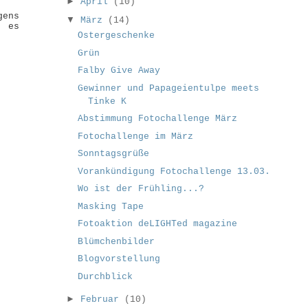
►
April
(10)
gens
▼
März
(14)
r es
Ostergeschenke
Grün
Falby Give Away
Gewinner und Papageientulpe meets
Tinke K
Abstimmung Fotochallenge März
Fotochallenge im März
Sonntagsgrüße
Vorankündigung Fotochallenge 13.03.
Wo ist der Frühling...?
Masking Tape
Fotoaktion deLIGHTed magazine
Blümchenbilder
Blogvorstellung
Durchblick
►
Februar
(10)